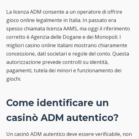
La licenza ADM consente a un operatore di offrire
gioco online legalmente in Italia. In passato era
spesso chiamata licenza AAMS, ma oggi il riferimento
corretto è Agenzia delle Dogane e dei Monopoli. I
migliori casino online italiani mostrano chiaramente
concessione, dati societari e regole del conto. Questa
autorizzazione prevede controlli su identità,
pagamenti, tutela dei minori e funzionamento dei
giochi.
Come identificare un
casinò ADM autentico?
Un casinò ADM autentico deve essere verificabile, non