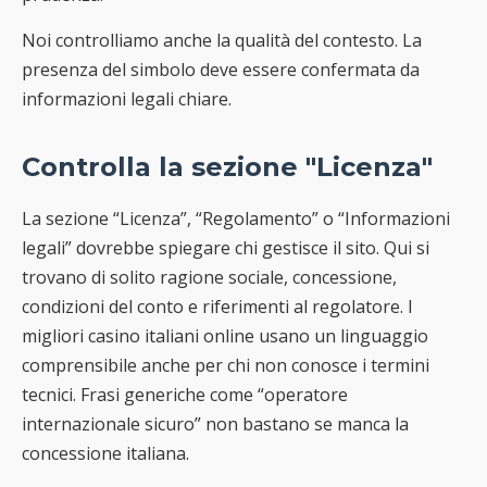
Noi controlliamo anche la qualità del contesto. La
presenza del simbolo deve essere confermata da
informazioni legali chiare.
Controlla la sezione "Licenza"
La sezione “Licenza”, “Regolamento” o “Informazioni
legali” dovrebbe spiegare chi gestisce il sito. Qui si
trovano di solito ragione sociale, concessione,
condizioni del conto e riferimenti al regolatore. I
migliori casino italiani online usano un linguaggio
comprensibile anche per chi non conosce i termini
tecnici. Frasi generiche come “operatore
internazionale sicuro” non bastano se manca la
concessione italiana.