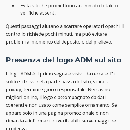
Evita siti che promettono anonimato totale o
verifiche assenti.
Questi passaggi aiutano a scartare operatori opachi. Il
controllo richiede pochi minuti, ma può evitare
problemi al momento del deposito o del prelievo.
Presenza del logo ADM sul sito
Il logo ADM è il primo segnale visivo da cercare. Di
solito si trova nella parte bassa del sito, vicino a
privacy, termini e gioco responsabile. Nei casino
migliori online, il logo è accompagnato da dati
coerenti e non usato come semplice ornamento. Se
appare solo in una pagina promozionale o non
rimanda a informazioni verificabili, serve maggiore
prudenza.