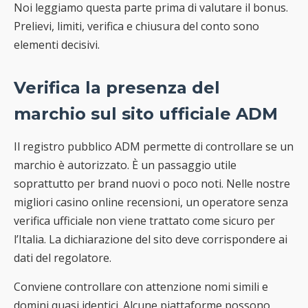
Noi leggiamo questa parte prima di valutare il bonus.
Prelievi, limiti, verifica e chiusura del conto sono
elementi decisivi.
Verifica la presenza del
marchio sul sito ufficiale ADM
Il registro pubblico ADM permette di controllare se un
marchio è autorizzato. È un passaggio utile
soprattutto per brand nuovi o poco noti. Nelle nostre
migliori casino online recensioni, un operatore senza
verifica ufficiale non viene trattato come sicuro per
l’Italia. La dichiarazione del sito deve corrispondere ai
dati del regolatore.
Conviene controllare con attenzione nomi simili e
domini quasi identici. Alcune piattaforme possono