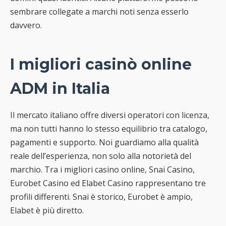
sembrare collegate a marchi noti senza esserlo
davvero.
I migliori casinò online
ADM in Italia
Il mercato italiano offre diversi operatori con licenza,
ma non tutti hanno lo stesso equilibrio tra catalogo,
pagamenti e supporto. Noi guardiamo alla qualità
reale dell’esperienza, non solo alla notorietà del
marchio. Tra i migliori casino online, Snai Casino,
Eurobet Casino ed Elabet Casino rappresentano tre
profili differenti. Snai è storico, Eurobet è ampio,
Elabet è più diretto.