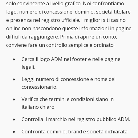
solo convincente a livello grafico. Noi confrontiamo
logo, numero di concessione, dominio, società titolare
e presenza nel registro ufficiale. I migliori siti casino
online non nascondono queste informazioni in pagine
difficili da raggiungere. Prima di aprire un conto,
conviene fare un controllo semplice e ordinato:
Cerca il logo ADM nel footer e nelle pagine
legali.
Leggi numero di concessione e nome del
concessionario.
Verifica che termini e condizioni siano in
italiano chiaro.
Controlla il marchio nel registro pubblico ADM.
Confronta dominio, brand e società dichiarata.