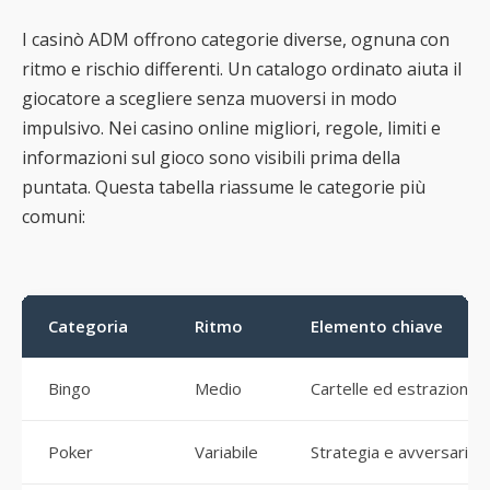
I casinò ADM offrono categorie diverse, ognuna con
ritmo e rischio differenti. Un catalogo ordinato aiuta il
giocatore a scegliere senza muoversi in modo
impulsivo. Nei casino online migliori, regole, limiti e
informazioni sul gioco sono visibili prima della
puntata. Questa tabella riassume le categorie più
comuni:
Categoria
Ritmo
Elemento chiave
Bingo
Medio
Cartelle ed estrazioni
Poker
Variabile
Strategia e avversari